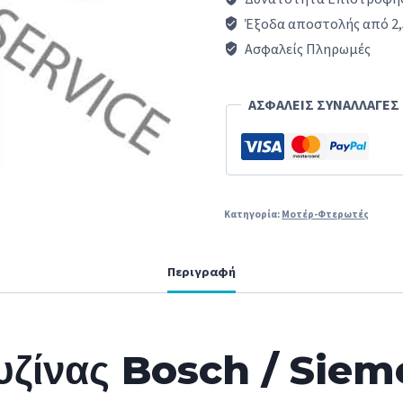
αέρα
Έξοδα αποστολής από 2,
για
Ασφαλείς Πληρωμές
Bosch
/
ΑΣΦΑΛΕΙΣ ΣΥΝΑΛΛΑΓΕΣ
Siemens
/
Pitsos/Gaggenau
OEM
Κατηγορία:
Μοτέρ-Φτερωτές
ποσότητα
Περιγραφή
ζίνας Bosch / Siem