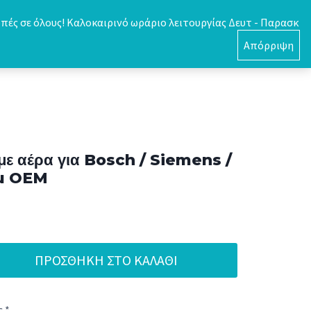
πές σε όλους! Καλοκαιρινό ωράριο λειτουργίας Δευτ - Παρασκ
0
Απόρριψη
με αέρα για Bosch / Siemens /
u OEM
ΠΡΟΣΘΉΚΗ ΣΤΟ ΚΑΛΆΘΙ
 *