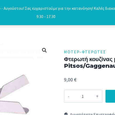
- Αυγούστου! Σας ευχαριστούμε για την κατανόηση! Καλές διακο
9:30 - 17:30
ΜΟΤΈΡ-ΦΤΕΡΩΤΈΣ
Φτερωτή κουζίνας 
Pitsos/Gaggena
9,00
€
Φτερωτή
κουζίνας
με
Δυνατότητα Επιστροφής