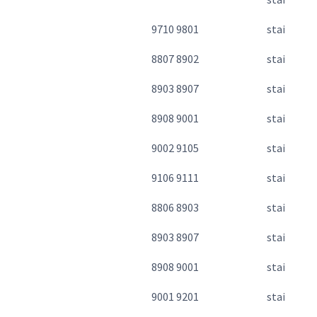
9710 9801
stainless 
8807 8902
stainless 
8903 8907
stainless 
8908 9001
stainless 
9002 9105
stainless 
9106 9111
stainless 
8806 8903
stainless 
8903 8907
stainless 
8908 9001
stainless 
9001 9201
stainless 