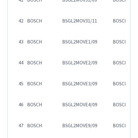
σ
Η
42
BOSCH
BSGL2MOV31/11
BOSCH
σ
Η
43
BOSCH
BSGL2MOVE1/09
BOSCH
B
Η
44
BOSCH
BSGL2MOVE2/09
BOSCH
B
Η
45
BOSCH
BSGL2MOVE3/09
BOSCH
B
Η
46
BOSCH
BSGL2MOVE4/09
BOSCH
B
Η
47
BOSCH
BSGL2MOVE9/09
BOSCH
B