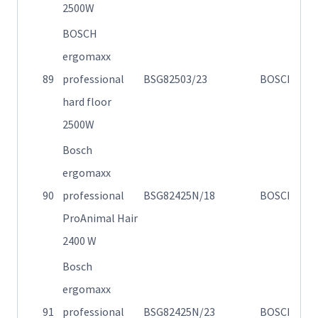
2500W
BOSCH
ergomaxx
89
professional
BSG82503/23
BOSCH
Η
hard floor
2500W
Bosch
ergomaxx
Η
90
professional
BSG82425N/18
BOSCH
σ
ProAnimal Hair
2400 W
Bosch
ergomaxx
Η
91
professional
BSG82425N/23
BOSCH