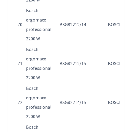
Bosch
ergomaxx
Η
70
BSG82212/14
BOSCH
professional
82
2200 W
Bosch
ergomaxx
Η
71
BSG82212/15
BOSCH
professional
82
2200 W
Bosch
ergomaxx
Η
72
BSG82214/15
BOSCH
professional
σ
2200 W
Bosch