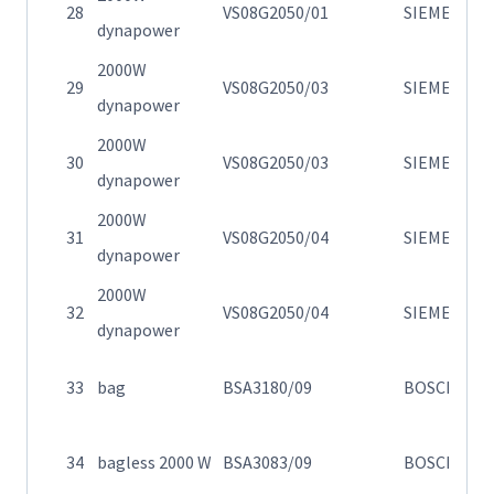
28
VS08G2050/01
SIEMENS
dynapower
0
2000W
Η
29
VS08G2050/03
SIEMENS
dynapower
0
2000W
Η
30
VS08G2050/03
SIEMENS
dynapower
0
2000W
Η
31
VS08G2050/04
SIEMENS
dynapower
0
2000W
Η
32
VS08G2050/04
SIEMENS
dynapower
0
Η
33
bag
BSA3180/09
BOSCH
σ
Η
34
bagless 2000 W
BSA3083/09
BOSCH
σ