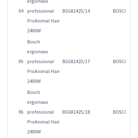
ergomaxx
Η
94
professional
BSG82425/14
BOSCH
82
ProAnimal Hair
2400W
Bosch
ergomaxx
Η
95
professional
BSG82425/17
BOSCH
82
ProAnimal Hair
2400W
Bosch
ergomaxx
Η
96
professional
BSG82425/18
BOSCH
82
ProAnimal Hair
2400W