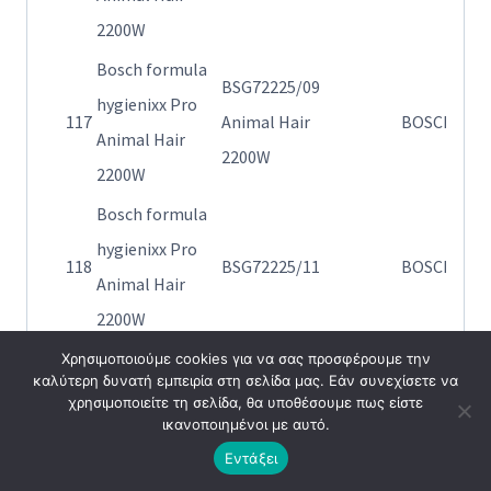
2200W
Bosch formula
BSG72225/09
hygienixx Pro
Η
117
Animal Hair
BOSCH
Animal Hair
72
2200W
2200W
Bosch formula
hygienixx Pro
Η
118
BSG72225/11
BOSCH
Animal Hair
72
2200W
Bosch formula
Χρησιμοποιούμε cookies για να σας προσφέρουμε την
BSG72225/11
καλύτερη δυνατή εμπειρία στη σελίδα μας. Εάν συνεχίσετε να
hygienixx Pro
Η
χρησιμοποιείτε τη σελίδα, θα υποθέσουμε πως είστε
119
Animal Hair
BOSCH
ικανοποιημένοι με αυτό.
Animal Hair
72
2200W
Εντάξει
2200W