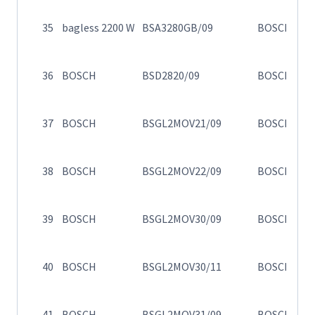
Η
35
bagless 2200 W
BSA3280GB/09
BOSCH
σκ
Η
36
BOSCH
BSD2820/09
BOSCH
28
Η
37
BOSCH
BSGL2MOV21/09
BOSCH
B
Η
38
BOSCH
BSGL2MOV22/09
BOSCH
σ
Η
39
BOSCH
BSGL2MOV30/09
BOSCH
σ
Η
40
BOSCH
BSGL2MOV30/11
BOSCH
σ
Η
41
BOSCH
BSGL2MOV31/09
BOSCH