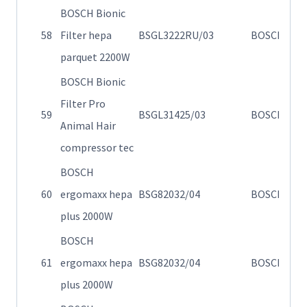
BOSCH Bionic
58
Filter hepa
BSGL3222RU/03
BOSCH
Η
parquet 2200W
BOSCH Bionic
Filter Pro
Η
59
BSGL31425/03
BOSCH
Animal Hair
σ
compressor tec
BOSCH
Η
60
ergomaxx hepa
BSG82032/04
BOSCH
σ
plus 2000W
BOSCH
Η
61
ergomaxx hepa
BSG82032/04
BOSCH
σ
plus 2000W