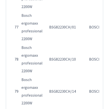
2200W
Bosch
ergomaxx
Η
77
BSG82230CH/01
BOSCH
professional
82
2200W
Bosch
ergomaxx
Η
78
BSG82230CH/10
BOSCH
professional
82
2200W
Bosch
ergomaxx
Η
79
BSG82230CH/14
BOSCH
professional
82
2200W