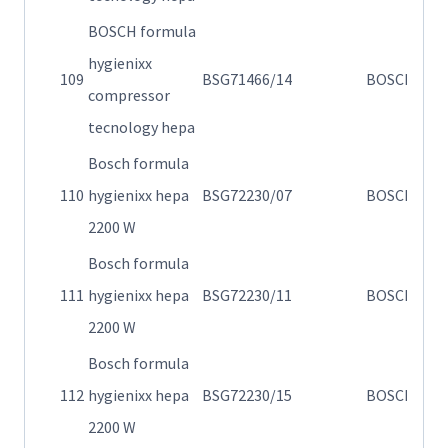
BOSCH formula
hygienixx
Η
109
BSG71466/14
BOSCH
compressor
71
tecnology hepa
Bosch formula
Η
110
hygienixx hepa
BSG72230/07
BOSCH
72
2200 W
Bosch formula
Η
111
hygienixx hepa
BSG72230/11
BOSCH
72
2200 W
Bosch formula
Η
112
hygienixx hepa
BSG72230/15
BOSCH
72
2200 W