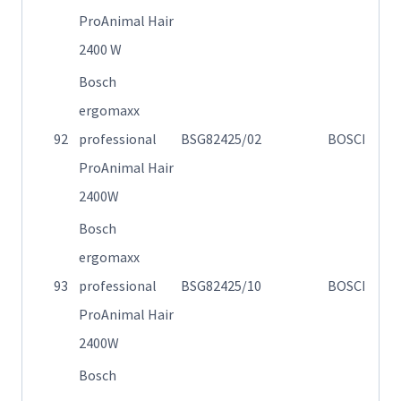
σ
ProAnimal Hair
2400 W
Bosch
ergomaxx
Η
92
professional
BSG82425/02
BOSCH
82
ProAnimal Hair
2400W
Bosch
ergomaxx
Η
93
professional
BSG82425/10
BOSCH
82
ProAnimal Hair
2400W
Bosch