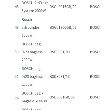
BOSCH AirFresh
Η
48
BSGL3015GB/03
BOSCH
System 2000W
0
Bosch
49
allrounder
BSG61800GB/03
BOSCH
Va
1800W
BOSCH bag
Η
50
%23 bagless
BSD3081/09
BOSCH
30
2000W
BOSCH bag
Η
51
%23 bagless
BSD3081/13
BOSCH
30
2000W
BOSCH bag •
Η
52
BSD3081GB/09
BOSCH
bagless 2000 W
σ
BOSCH bag •
Η