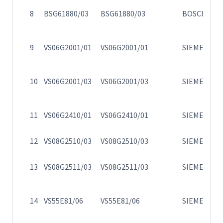
Η
8
BSG61880/03
BSG61880/03
BOSCH
61
Η
9
VS06G2001/01
VS06G2001/01
SIEMENS
0
Η
10
VS06G2001/03
VS06G2001/03
SIEMENS
0
Η
11
VS06G2410/01
VS06G2410/01
SIEMENS
0
12
VS08G2510/03
VS08G2510/03
SIEMENS
Η
13
VS08G2511/03
VS08G2511/03
SIEMENS
0
Η
14
VS55E81/06
VS55E81/06
SIEMENS
5