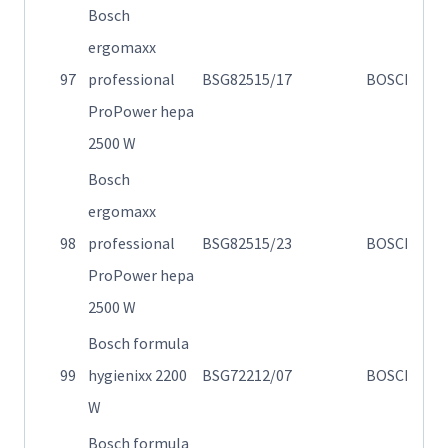
Bosch
ergomaxx
Η
97
professional
BSG82515/17
BOSCH
σ
ProPower hepa
2500 W
Bosch
ergomaxx
Η
98
professional
BSG82515/23
BOSCH
σ
ProPower hepa
2500 W
Bosch formula
Η
99
hygienixx 2200
BSG72212/07
BOSCH
72
W
Bosch formula