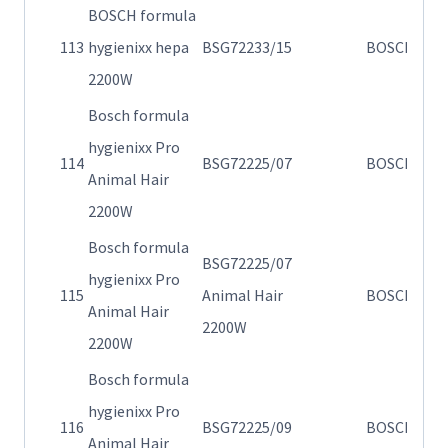
BOSCH formula
Η
113
hygienixx hepa
BSG72233/15
BOSCH
72
2200W
Bosch formula
hygienixx Pro
Η
114
BSG72225/07
BOSCH
Animal Hair
72
2200W
Bosch formula
BSG72225/07
hygienixx Pro
Η
115
Animal Hair
BOSCH
Animal Hair
72
2200W
2200W
Bosch formula
hygienixx Pro
Η
116
BSG72225/09
BOSCH
Animal Hair
72