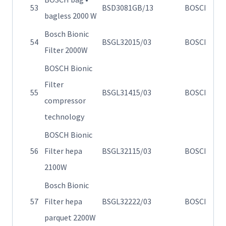
53
BSD3081GB/13
BOSCH
bagless 2000 W
σ
Bosch Bionic
Η
54
BSGL32015/03
BOSCH
Filter 2000W
32
BOSCH Bionic
Filter
Η
55
BSGL31415/03
BOSCH
compressor
32
technology
BOSCH Bionic
Η
56
Filter hepa
BSGL32115/03
BOSCH
B
2100W
Bosch Bionic
Η
57
Filter hepa
BSGL32222/03
BOSCH
σ
parquet 2200W