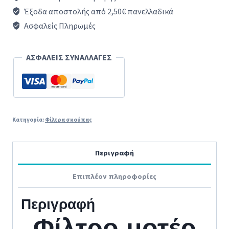
εισαγωγής
Έξοδα αποστολής από 2,50€ πανελλαδικά
αέρα
Ασφαλείς Πληρωμές
σκούπας
SIEMENS
ΑΣΦΑΛΕΙΣ ΣΥΝΑΛΛΑΓΕΣ
/
BOSCH
ORIGINAL
ποσότητα
Κατηγορία:
Φίλτρα σκούπας
Περιγραφή
Επιπλέον πληροφορίες
Περιγραφή
Φίλτρο μοτέρ