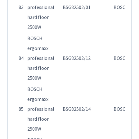
83
professional
BSG82502/01
BOSCH
Η
hard floor
2500W
BOSCH
ergomaxx
84
professional
BSG82502/12
BOSCH
Η
hard floor
2500W
BOSCH
ergomaxx
85
professional
BSG82502/14
BOSCH
Η
hard floor
2500W