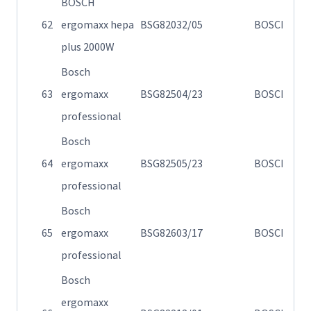
BOSCH
Η
62
ergomaxx hepa
BSG82032/05
BOSCH
σ
plus 2000W
Bosch
Η
63
ergomaxx
BSG82504/23
BOSCH
σ
professional
Bosch
Η
64
ergomaxx
BSG82505/23
BOSCH
σ
professional
Bosch
Η
65
ergomaxx
BSG82603/17
BOSCH
σ
professional
Bosch
ergomaxx
Η