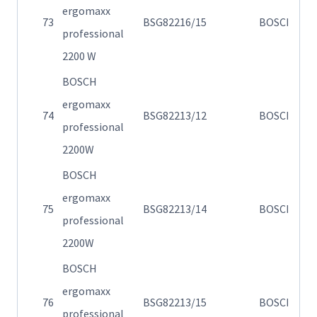
ergomaxx
Η
73
BSG82216/15
BOSCH
professional
σ
2200 W
BOSCH
ergomaxx
Η
74
BSG82213/12
BOSCH
professional
82
2200W
BOSCH
ergomaxx
Η
75
BSG82213/14
BOSCH
professional
82
2200W
BOSCH
ergomaxx
Η
76
BSG82213/15
BOSCH
professional
82