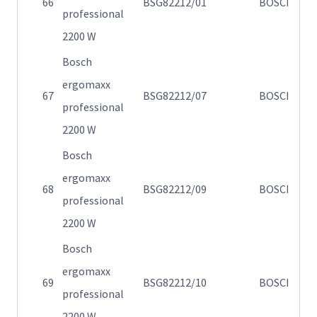
66
BSG82212/01
BOSCH
professional
82
2200 W
Bosch
ergomaxx
Η
67
BSG82212/07
BOSCH
professional
82
2200 W
Bosch
ergomaxx
Η
68
BSG82212/09
BOSCH
professional
82
2200 W
Bosch
ergomaxx
Η
69
BSG82212/10
BOSCH
professional
82
2200 W