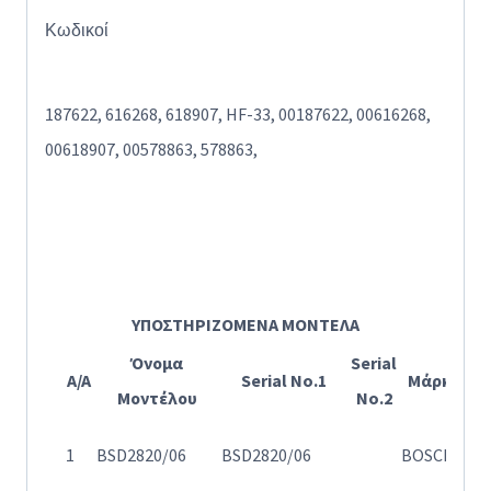
Κωδικοί
187622, 616268, 618907, HF-33, 00187622, 00616268,
00618907, 00578863, 578863,
ΥΠΟΣΤΗΡΙΖΟΜΕΝΑ ΜΟΝΤΕΛΑ
Όνομα
Serial
A/A
Serial No.1
Μάρκα
Μοντέλου
No.2
Η
1
BSD2820/06
BSD2820/06
BOSCH
28