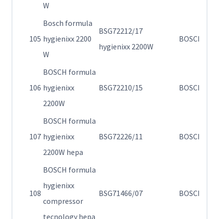
W
Bosch formula
BSG72212/17
Η
105
hygienixx 2200
BOSCH
hygienixx 2200W
72
W
BOSCH formula
Η
106
hygienixx
BSG72210/15
BOSCH
72
2200W
BOSCH formula
Va
107
hygienixx
BSG72226/11
BOSCH
fl
2200W hepa
BOSCH formula
hygienixx
Η
108
BSG71466/07
BOSCH
compressor
71
tecnology hepa