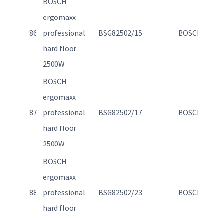
BOSCH
ergomaxx
86
professional
BSG82502/15
BOSCH
Η
hard floor
2500W
BOSCH
ergomaxx
87
professional
BSG82502/17
BOSCH
Η
hard floor
2500W
BOSCH
ergomaxx
88
professional
BSG82502/23
BOSCH
Η
hard floor