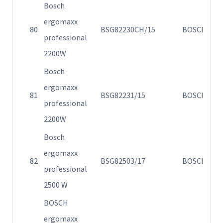
Bosch
ergomaxx
Η
80
BSG82230CH/15
BOSCH
professional
82
2200W
Bosch
ergomaxx
Η
81
BSG82231/15
BOSCH
professional
σ
2200W
Bosch
ergomaxx
Η
82
BSG82503/17
BOSCH
professional
σ
2500 W
BOSCH
ergomaxx