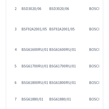
Η
2
BSD3020/06
BSD3020/06
BOSCH
30
Η
3
BSF92A2001/05
BSF92A2001/05
BOSCH
σ
σ
4
BSG61600RU/01
BSG61600RU/01
BOSCH
Va
5
BSG61700RU/01
BSG61700RU/01
BOSCH
Va
6
BSG61800RU/01
BSG61800RU/01
BOSCH
Va
Η
7
BSG61880/01
BSG61880/01
BOSCH
61