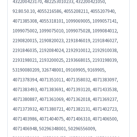
432200423170, 482253010233, 432200421050,
92.80.50.10, 4055216586, 4055208211, 4055207940,
4071385308, 4055318101, 1099069005, 1099057141,
1099075002, 1099075010, 1099075028, 1099084012,
2190820015, 2190820023, 2191846019, 2191846027,
2191846035, 2192084024, 2192910012, 2192910038,
2193198021, 2193200025, 2193668015, 2193198039,
53190080209, 326748001, 09169905, 9169905,
4071378394, 4071351011, 4071358032, 4071383097,
4071383493, 4071383691, 4071393120, 4071433538,
4071380887, 4071361069, 4071362018, 4071369237,
4071373932, 4071380721, 4071382131, 4071402723,
4071403986, 4071404075, 4071406310, 4071406500,
4071406948, 50296348001, 50296556009,