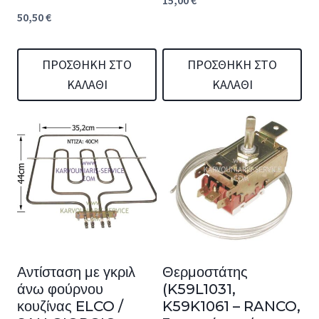
15,00
€
50,50
€
ΠΡΟΣΘΉΚΗ ΣΤΟ
ΠΡΟΣΘΉΚΗ ΣΤΟ
ΚΑΛΆΘΙ
ΚΑΛΆΘΙ
Αντίσταση με γκριλ
Θερμοστάτης
άνω φούρνου
(K59L1031,
κουζίνας ELCO /
K59K1061 – RANCO,