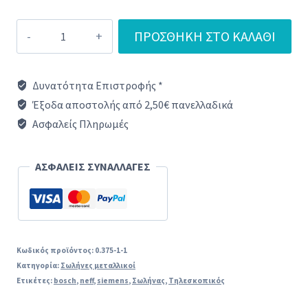
Σωλήνας
ΠΡΟΣΘΉΚΗ ΣΤΟ ΚΑΛΆΘΙ
τηλεσκοπικός
σκούπας
Δυνατότητα Επιστροφής *
Γενικής
Έξοδα αποστολής από 2,50€ πανελλαδικά
χρήσης
Ασφαλείς Πληρωμές
φ32mm
ποσότητα
ΑΣΦΑΛΕΙΣ ΣΥΝΑΛΛΑΓΕΣ
Κωδικός προϊόντος:
0.375-1-1
Κατηγορία:
Σωλήνες μεταλλικοί
Ετικέτες:
bosch
,
neff
,
siemens
,
Σωλήνας
,
Τηλεσκοπικός