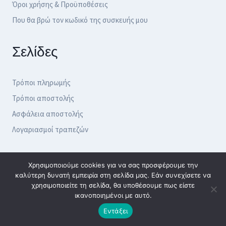
Όροι χρήσης & Προϋποθέσεις
Που θα βρώ τον κωδικό της συσκευής μου
Σελίδες
Τρόποι πληρωμής
Τρόποι αποστολής
Ασφάλεια αποστολής
Λογαριασμοί τραπεζών
Ωράριο Καταστήματος
Χρησιμοποιούμε cookies για να σας προσφέρουμε την
καλύτερη δυνατή εμπειρία στη σελίδα μας. Εάν συνεχίσετε να
χρησιμοποιείτε τη σελίδα, θα υποθέσουμε πως είστε
Δευτέρα - Τετάρτη: 9:30 - 16:00
ικανοποιημένοι με αυτό.
Τρίτη - Πέμπτη - Παρασκευή : 9:30- 20:00
Εντάξει