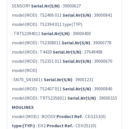
SENSORY
Serial.Nr(S/N)
: 39000627
model(MOD) : TS2406 011
Serial.Nr(S/N)
: 39000841
model(MOD) : TS2394 011 type(TYP)
: TRTS2394011
Serial.Nr(S/N)
: 39000400
model(MOD) : TS2308011
Serial.Nr(S/N)
: 39000778
model(MOD) : T4420
Serial.Nr(S/N)
: 37649498
model(MOD) : TS2351 011
Serial.Nr(S/N)
: 39000670
model(MOD)
: SN70_SN16011
Serial.Nr(S/N)
: 39001231
model(MOD) : TS2407 011
Serial.Nr(S/N)
: 39000840
model(MOD) : TRTS2356011
Serial.Nr(S/N)
: 39000315
MOULINEX
model:(MOD:) : BOOGY
Product Ref.
: CEG153(0)
type:(TYP:)
: EH2
Product Ref.
: CEH251(0)