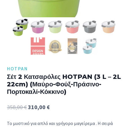
HOTPAN
Σέτ 2 Κατσαρόλες HOTPAN (3 L – 2L
22cm) (Μαύρο-Φούξ-Πράσινο-
Πορτοκαλί-Κόκκινο)
Original
Η
358,00
€
310,00
€
price
τρέχουσα
Το μυστικό για απλό και γρήγορο μαγείρεμα . Η σειρά