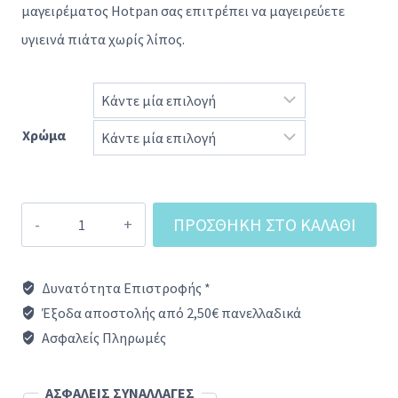
was:
τιμή
μαγειρέματος Hotpan σας επιτρέπει να μαγειρεύετε
358,00 €.
είναι:
υγιεινά πιάτα χωρίς λίπος.
310,00 €.
Χρώμα
Σέτ
ΠΡΟΣΘΉΚΗ ΣΤΟ ΚΑΛΆΘΙ
2
Κατσαρόλες
Δυνατότητα Επιστροφής *
HOTPAN
Έξοδα αποστολής από 2,50€ πανελλαδικά
(3
Ασφαλείς Πληρωμές
L
-
ΑΣΦΑΛΕΙΣ ΣΥΝΑΛΛΑΓΕΣ