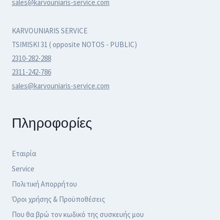
sales@karvouniaris-service.com
στη
στη
σελίδα
σελίδα
KARVOUNIARIS SERVICE
του
του
TSIMISKI 31 ( opposite NOTOS - PUBLIC)
προϊόντος
προϊόντος
2310-282-288
2311-242-786
sales@karvouniaris-service.com
Πληροφορίες
Εταιρία
Service
Πολιτική Απορρήτου
Όροι χρήσης & Προϋποθέσεις
Που θα βρώ τον κωδικό της συσκευής μου