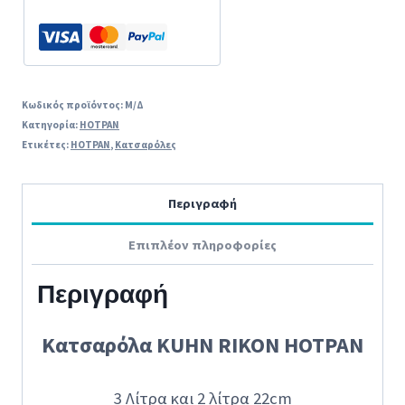
2L
22cm)
(Μαύρο-
Φούξ-
Κωδικός προϊόντος:
Μ/Δ
Κατηγορία:
HOTPAN
Πράσινο-
Ετικέτες:
HOTPAN
,
Κατσαρόλες
Πορτοκαλί-
Κόκκινο)
Περιγραφή
ποσότητα
Επιπλέον πληροφορίες
Περιγραφή
Κατσαρόλα KUHN RIKON HOTPAN
3 Λίτρα και 2 λίτρα 22cm