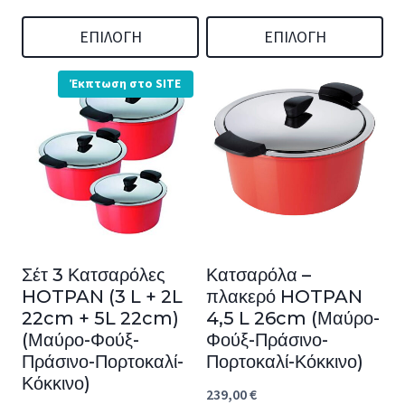
ΕΠΙΛΟΓΉ
ΕΠΙΛΟΓΉ
Αυτό
Αυτό
Έκπτωση στο SITE
το
το
προϊόν
προϊόν
έχει
έχει
πολλαπλές
πολλαπλές
παραλλαγές.
παραλλαγές.
Οι
Οι
Σέτ 3 Κατσαρόλες
Κατσαρόλα –
επιλογές
επιλογές
HOTPAN (3 L + 2L
πλακερό HOTPAN
μπορούν
μπορούν
22cm + 5L 22cm)
4,5 L 26cm (Μαύρο-
να
να
(Μαύρο-Φούξ-
Φούξ-Πράσινο-
Πράσινο-Πορτοκαλί-
Πορτοκαλί-Κόκκινο)
επιλεγούν
επιλεγούν
Κόκκινο)
στη
στη
239,00
€