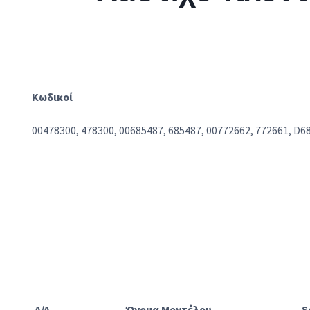
Κωδικοί
00478300, 478300, 00685487, 685487, 00772662, 772661, D6
A/A
Όνομα Μοντέλου
S