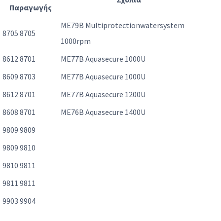
Παραγωγής
ME79B Multiprotectionwatersystem
8705 8705
1000rpm
8612 8701
ME77B Aquasecure 1000U
8609 8703
ME77B Aquasecure 1000U
8612 8701
ME77B Aquasecure 1200U
8608 8701
ME76B Aquasecure 1400U
9809 9809
9809 9810
9810 9811
9811 9811
9903 9904