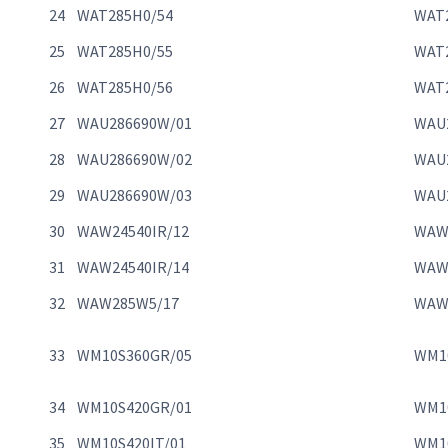
24
WAT285H0/54
WAT
25
WAT285H0/55
WAT
26
WAT285H0/56
WAT
27
WAU286690W/01
WAU
28
WAU286690W/02
WAU
29
WAU286690W/03
WAU
30
WAW24540IR/12
WAW
31
WAW24540IR/14
WAW
32
WAW285W5/17
WAW
33
WM10S360GR/05
WM1
34
WM10S420GR/01
WM1
35
WM10S420IT/01
WM10