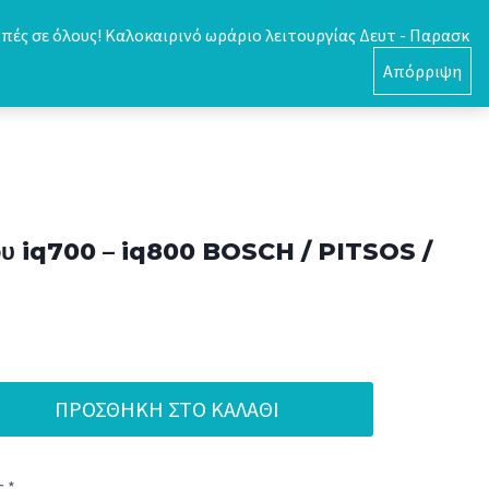
πές σε όλους! Καλοκαιρινό ωράριο λειτουργίας Δευτ - Παρασκ
0
Απόρριψη
ου iq700 – iq800 BOSCH / PITSOS /
ΠΡΟΣΘΉΚΗ ΣΤΟ ΚΑΛΆΘΙ
 *