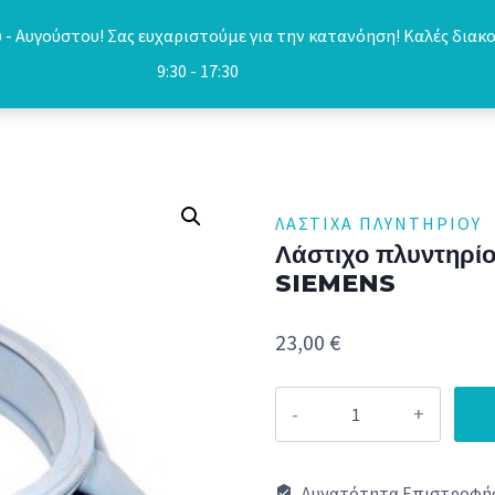
- Αυγούστου! Σας ευχαριστούμε για την κατανόηση! Καλές διακο
9:30 - 17:30
ΛΆΣΤΙΧΑ ΠΛΥΝΤΗΡΊΟΥ
Λάστιχο πλυντηρί
SIEMENS
23,00
€
Λάστιχο
πλυντηρίου
iq700
Δυνατότητα Επιστροφής