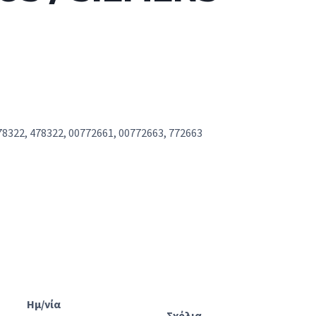
78322, 478322, 00772661, 00772663, 772663
Ημ/νία
Σχόλια