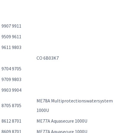
9907 9911
9509 9611
9611 9803
CO 6B03K7
9704 9705
9709 9803
9903 9904
ME78A Multiprotectionswatersystem
8705 8705
1000U
8612 8701
ME77A Aquasecure 1000U
8609 8701
ME77A Aquasecure 1000U