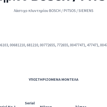
Λάστιχο πλυντηρίου BOSCH / PITSOS / SIEMENS
86103, 00681210, 681210, 00772655, 772655, 00477471, 477471, 004
ΥΠΟΣΤΗΡΙΖΟΜΕΝΑ ΜΟΝΤΕΛΑ
Serial
erial No.1
Μάρκα
Τύπος