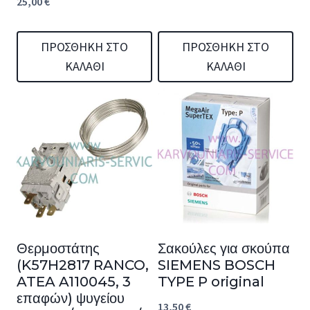
25,00
€
ΠΡΟΣΘΉΚΗ ΣΤΟ
ΠΡΟΣΘΉΚΗ ΣΤΟ
ΚΑΛΆΘΙ
ΚΑΛΆΘΙ
Θερμοστάτης
Σακούλες για σκούπα
(K57H2817 RANCO,
SIEMENS BOSCH
ATEA A110045, 3
TYPE P original
επαφών) ψυγείου
13,50
€