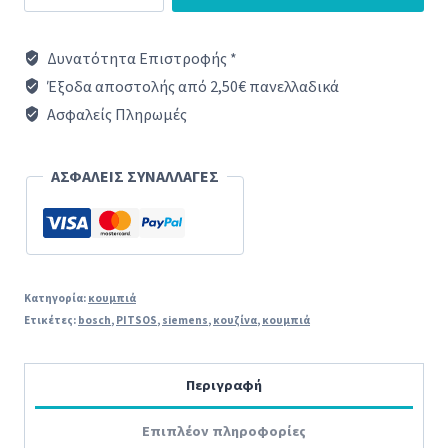
Κουζίνας
Siemens/Pitsos/Bosch
Δυνατότητα Επιστροφής *
Σετ
Έξοδα αποστολής από 2,50€ πανελλαδικά
6
Ασφαλείς Πληρωμές
τεμ
αερόθερμης
ΑΣΦΑΛΕΙΣ ΣΥΝΑΛΛΑΓΕΣ
κουζίνας
ποσότητα
Κατηγορία:
κουμπιά
Ετικέτες:
bosch
,
PITSOS
,
siemens
,
κουζίνα
,
κουμπιά
Περιγραφή
Επιπλέον πληροφορίες