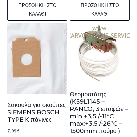
ΠΡΟΣΘΉΚΗ ΣΤΟ
ΠΡΟΣΘΉΚΗ ΣΤΟ
ΚΑΛΆΘΙ
ΚΑΛΆΘΙ
Θερμοστάτης
(K59L1145 –
Σακουλα για σκούπες
RANCO, 3 επαφών –
SIEMENS BOSCH
min +3,5 /-11°C
TYPE Κ πάνινες
max:+3,5 /-26°C –
1500mm πούρο )
7,99
€