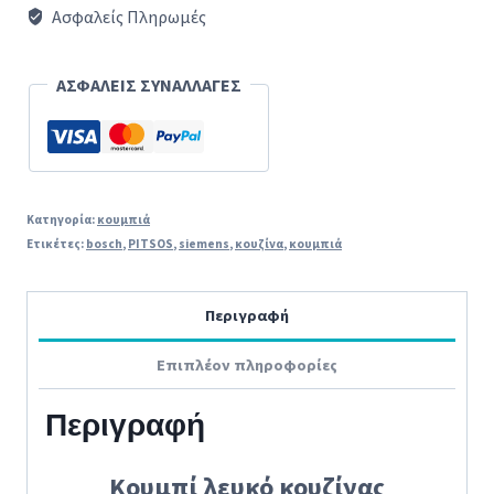
εστίας
Ασφαλείς Πληρωμές
(7
θέσεων)
ΑΣΦΑΛΕΙΣ ΣΥΝΑΛΛΑΓΕΣ
κουζίνας
PITSOS/SIEMENS/BOSCH
ποσότητα
Κατηγορία:
κουμπιά
Ετικέτες:
bosch
,
PITSOS
,
siemens
,
κουζίνα
,
κουμπιά
Περιγραφή
Επιπλέον πληροφορίες
Περιγραφή
Κουμπί λευκό κουζίνας