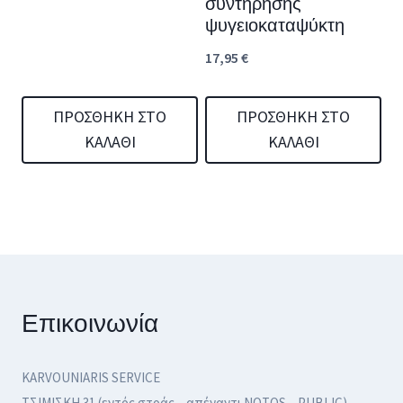
συντήρησης
ψυγειοκαταψύκτη
17,95
€
ΠΡΟΣΘΉΚΗ ΣΤΟ
ΠΡΟΣΘΉΚΗ ΣΤΟ
ΚΑΛΆΘΙ
ΚΑΛΆΘΙ
Επικοινωνία
KARVOUNIARIS SERVICE
ΤΣΙΜΙΣΚΗ 31 (εντός στοάς – απέναντι NOTOS – PUBLIC)