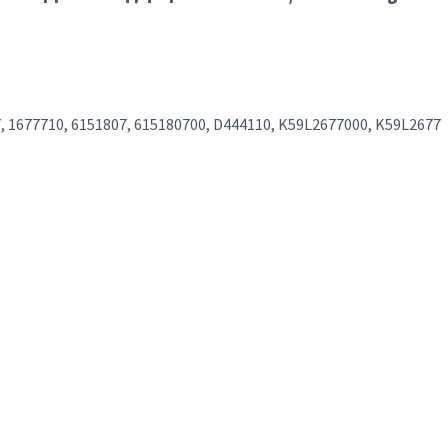
7, 1677710, 6151807, 615180700, D444110, K59L2677000, K59L2677