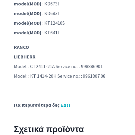
model(MOD)
: KD673I
model(MOD)
: KD683I
model(MOD)
: KT12410S
model(MOD)
: KT641I
RANCO
LIEBHERR
Model: : CT2411-21A Service no.: : 998886901
Model: : KT 1414-20H Service no.: : 9961807 08
Για περισσότερα δες
ΕΔΩ
Σχετικά προϊόντα