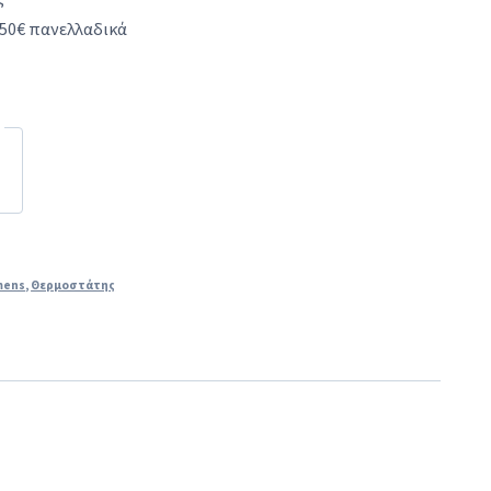
50€ πανελλαδικά
mens
,
Θερμοστάτης