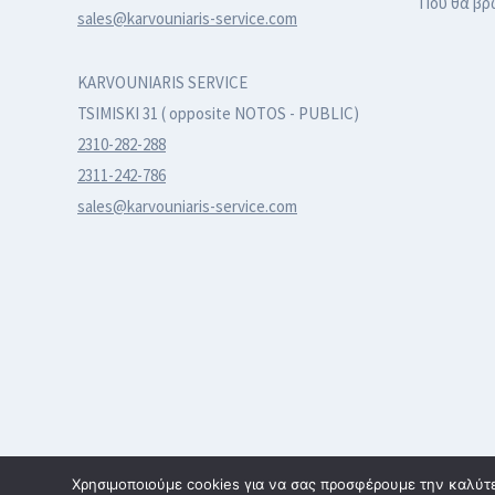
Που θα βρ
sales@karvouniaris-service.com
KARVOUNIARIS SERVICE
TSIMISKI 31 ( opposite NOTOS - PUBLIC)
2310-282-288
2311-242-786
sales@karvouniaris-service.com
Χρησιμοποιούμε cookies για να σας προσφέρουμε την καλύτερ
© 2026 karvouniaris - service | All rights reserved | Κατασκε