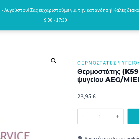
- Αυγούστου! Σας ευχαριστούμε για την κατανόηση! Καλές διακο
9:30 - 17:30
ΘΕΡΜΟΣΤΆΤΕΣ ΨΥΓΕΊΟ
Θερμοστάτης (K59
ψυγείου AEG/MI
28,95
€
Θερμοστάτης
(K59L2677,
3
Δυνατότητα Επιστροφής