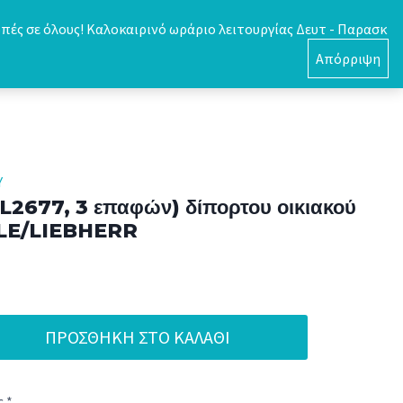
πές σε όλους! Καλοκαιρινό ωράριο λειτουργίας Δευτ - Παρασκ
0
Απόρριψη
Υ
L2677, 3 επαφών) δίπορτου οικιακού
ELE/LIEBHERR
ΠΡΟΣΘΉΚΗ ΣΤΟ ΚΑΛΆΘΙ
 *