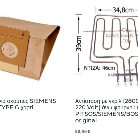
για σκούπες SIEMENS
Αντίσταση με γκριλ (280
YPE G χαρτί
220 Volt) άνω φούρνου 
PITSOS/SIEMENS/BO
original
50,50
€