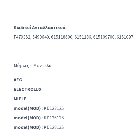
Κωδικοί Ανταλλακτικού:
F479352, 5493640, 615118600, 6151186, 615109700, 615109
Μάρκες – Μοντέλα
AEG
ELECTROLUX
MIELE
model(MOD)
: KD12312S
model(MOD)
: KD12612S
model(MOD)
: KD12813S