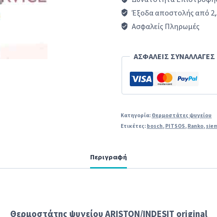
επαφών)
Έξοδα αποστολής από 2,
δίπορτου
Ασφαλείς Πληρωμές
οικιακού
ψυγείου
ΑΣΦΑΛΕΙΣ ΣΥΝΑΛΛΑΓΕΣ
AEG/MIELE/LIEBHERR
ποσότητα
Κατηγορία:
Θερμοστάτες ψυγείου
Ετικέτες:
bosch
,
PITSOS
,
Ranko
,
sie
Περιγραφή
Θερμοστάτης ψυγείου ARISTON/INDESIT original