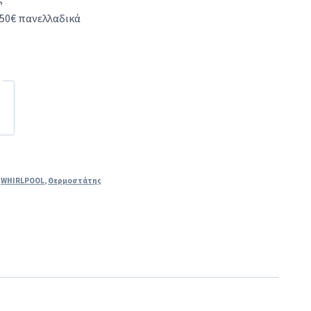
50€ πανελλαδικά
,
WHIRLPOOL
,
Θερμοστάτης