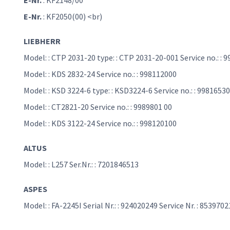
E-Nr.
: KF2148/00
E-Nr.
: KF2050(00) <br)
LIEBHERR
Model: : CTP 2031-20 type: : CTP 2031-20-001 Service no.: : 
Model: : KDS 2832-24 Service no.: : 998112000
Model: : KSD 3224-6 type: : KSD3224-6 Service no.: : 9981653
Model: : CT2821-20 Service no.: : 9989801 00
Model: : KDS 3122-24 Service no.: : 998120100
ALTUS
Model: : L257 Ser.Nr.: : 7201846513
ASPES
Model: : FA-2245I Serial Nr.: : 924020249 Service Nr. : 8539702