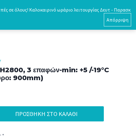
πές σε όλους! Καλοκαιρινό ωράριο λειτουργίας Δευτ - Παρασκ
0
Απόρριψη
Υ
H2800, 3 επαφών-min: +5 /-19°C
ούρο: 900mm)
ΠΡΟΣΘΉΚΗ ΣΤΟ ΚΑΛΆΘΙ
 *