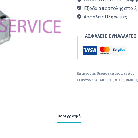
επαφών-
Έξοδα αποστολής από 2,
min:
Ασφαλείς Πληρωμές
+5
/-19°C
ΑΣΦΑΛΕΙΣ ΣΥΝΑΛΛΑΓΕΣ
max:+5
/-31°C
πούρο:
900mm)
Κατηγορία:
Θερμοστάτες ψυγείου
Ετικέτες:
BAUKNECHT
,
MIELE
,
RANCO
ποσότητα
Περιγραφή