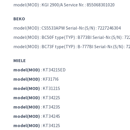
model(MOD) : KGI 2900/A Service Nr. : 855068301020
BEKO
model(MOD) : CS5533APW Serial-Nr.(S/N) : 7227246304
model(MOD) : BC50F type(TYP) : B773BI Serial-Nr.(S/N) : 7
model(MOD) : BC73F type(TYP) : B-777BI Serial-Nr.(S/N) : 
MIELE
model(MOD)
: KT3421SED
model(MOD)
: KF317I6
model(MOD)
: KT3121S
model(MOD)
: KT3422S
model(MOD)
: KT3423S
model(MOD)
: KT3424S
model(MOD)
: KT3412S