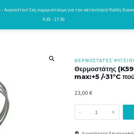
- Αυγούστου! Σας ευχαριστούμε για την κατανόηση! Καλές διακο
9:30 - 17:30
ΘΕΡΜΟΣΤΆΤΕΣ ΨΥΓΕΊΟ
Θερμοστάτης (K59
max:+5 /-31°C π
23,00
€
Θερμοστάτης
(K59H2800,
3
Δυνατότητα Επιστροφής