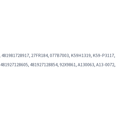
2, 481981728917, 27FR184, 077B7003, K59H1319, K59-P3117,
 481927128605, 481927128854, 92X9861, A130063, A13-0072,