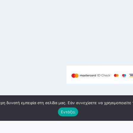
η δυνατή εμπειρία στη σελίδα μας. Εάν συνεχίσετε να χρησιμοποιείτε 
υή eshop Θεσσαλονίκη
Εντάξει
Υπαναχώρηση παραγγελίας