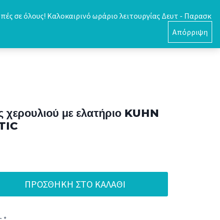
πές σε όλους! Καλοκαιρινό ωράριο λειτουργίας Δευτ - Παρασκ
0
Απόρριψη
ς χερουλιού με ελατήριο KUHN
TIC
ΠΡΟΣΘΉΚΗ ΣΤΟ ΚΑΛΆΘΙ
 *