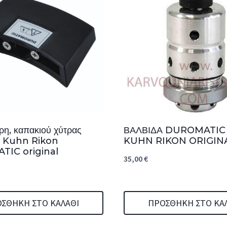
ρη, καπακιού χύτρας
ΒΑΛΒΙΔΑ DUROMATIC
ς Kuhn Rikon
KUHN RIKON ORIGIN
IC original
35,00
€
ΣΘΉΚΗ ΣΤΟ ΚΑΛΆΘΙ
ΠΡΟΣΘΉΚΗ ΣΤΟ ΚΑ