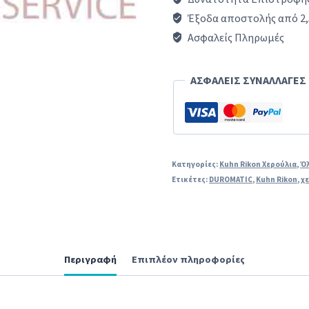
με
Έξοδα αποστολής από 2,
ελατήριο
Ασφαλείς Πληρωμές
KUHN
RIKON
ΑΣΦΑΛΕΙΣ ΣΥΝΑΛΛΑΓΕΣ
DUROMATIC
ποσότητα
Κατηγορίες:
Kuhn Rikon Χερούλια
,
Όλ
Ετικέτες:
DUROMATIC
,
Kuhn Rikon
,
χ
Περιγραφή
Επιπλέον πληροφορίες