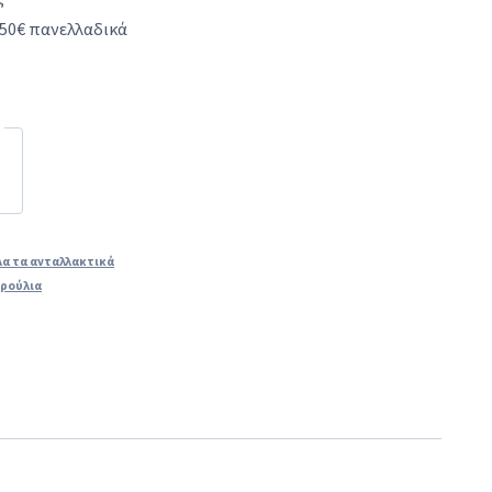
50€ πανελλαδικά
α τα ανταλλακτικά
ερούλια