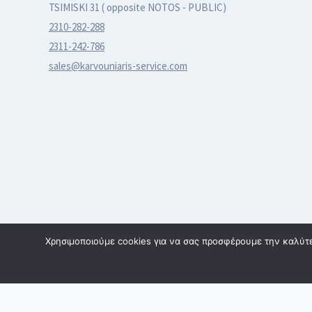
TSIMISKI 31 ( opposite NOTOS - PUBLIC)
2310-282-288
2311-242-786
sales@karvouniaris-service.com
Χρησιμοποιούμε cookies για να σας προσφέρουμε την καλύτερ
© 2026 karvouniaris - service | All rights reserved | Κατασκε
SmartWebDesign