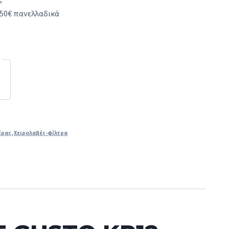
50€ πανελλαδικά
έρας
,
Χειρολαβές-φίλτρα