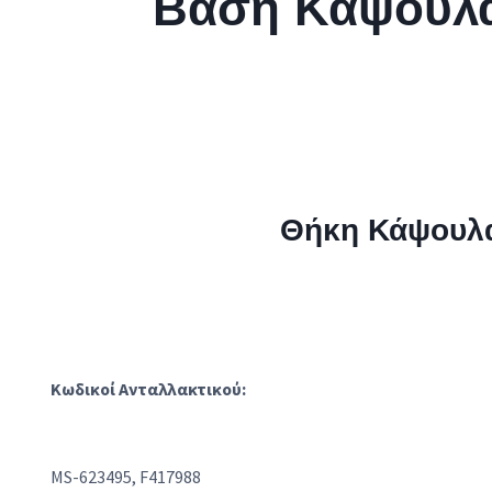
Βάση Κάψουλ
Θήκη Κάψουλ
Κωδικοί Ανταλλακτικού:
MS-623495, F417988