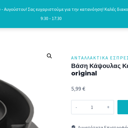
- Αυγούστου! Σας ευχαριστούμε για την κατανόηση! Καλές διακο
9:30 - 17:30
ΑΝΤΑΛΛΑΚΤΙΚΆ ΕΣΠΡΕ
Βάση Κάψουλας 
original
5,99
€
Βάση
Κάψουλας
Καφετιέρας
Δυνατότητα Επιστροφής