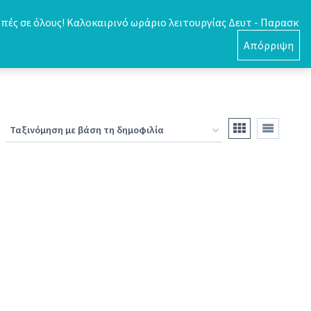
πές σε όλους! Καλοκαιρινό ωράριο λειτουργίας Δευτ - Παρασκ
0
Απόρριψη