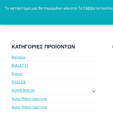
Skip
Το κατάστημα μας θα παραμένει κλειστό Τα Σάββατα Ιουλίου 
to
content
ΚΑΤΗΓΟΡΊΕΣ ΠΡΟΪΌΝΤΩΝ
Belogia
BIALETTI
Dyson
FISSLER
KUHN RIKON
Kuhn Rikon λάστιχα
Kuhn Rikon λάστιχα