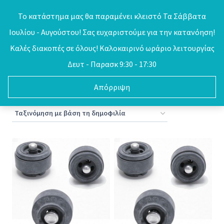
Skip
Το κατάστημα μας θα παραμένει κλειστό Τα Σάββατα
to
Ιουλίου - Αυγούστου! Σας ευχαριστούμε για την κατανόηση!
0
content
Καλές διακοπές σε όλους! Καλοκαιρινό ωράριο λειτουργίας
Δευτ - Παρασκ 9:30 - 17:30
Απόρριψη
Sorted
Βλέπετε 1–16 από 52 αποτελέσματα
by
popularity