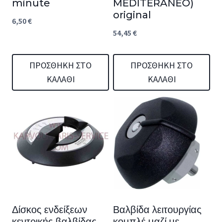
minute
MEDITERANEO)
original
6,50
€
54,45
€
ΠΡΟΣΘΉΚΗ ΣΤΟ
ΠΡΟΣΘΉΚΗ ΣΤΟ
ΚΑΛΆΘΙ
ΚΑΛΆΘΙ
Δίσκος ενδείξεων
Βαλβίδα λειτουργίας
κεντρικής βαλβίδας,
κομπλέ μαζί με