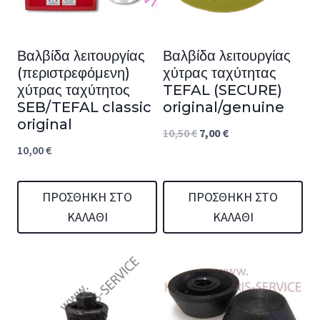
Βαλβίδα λειτουργίας
Βαλβίδα λειτουργίας
(περιστρεφόμενη)
χύτρας ταχύτητας
χύτρας ταχύτητος
TEFAL (SECURE)
SEB/TEFAL classic
original/genuine
original
Original
Η
10,50
€
7,00
€
10,00
€
price
τρέχουσα
was:
τιμή
ΠΡΟΣΘΉΚΗ ΣΤΟ
ΠΡΟΣΘΉΚΗ ΣΤΟ
10,50 €.
είναι:
ΚΑΛΆΘΙ
ΚΑΛΆΘΙ
7,00 €.