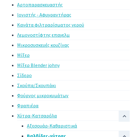
Αρτοπαρασκευαστής
Ιονιστής - Αφυγραντήρας
Κανάτα φιλτραρίσματος νερού
Λεμονοστίφτης επαγελμ
Μικροσυσκευές κουζίνας
Μίξερ
Μίξερ Blender johny
Σίδερο
Σκούπα/Σκουπάκι
Φούρνος μικροκυμάτων
Φραπιέρα
Χύτρα-Κατσαρόλα
Αξεσουάρ-Καθαριστικά
Βαλβίδες-χύτρας