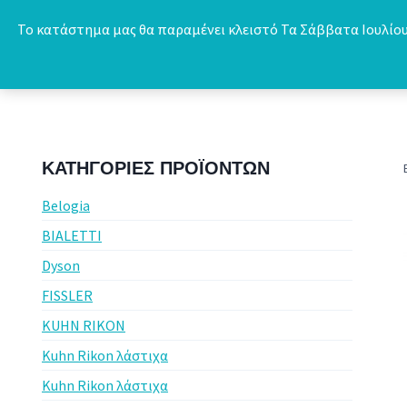
Skip
Το κατάστημα μας θα παραμένει κλειστό Τα Σάββατα Ιουλίου 
to
content
ΚΑΤΗΓΟΡΊΕΣ ΠΡΟΪΌΝΤΩΝ
Belogia
BIALETTI
Dyson
FISSLER
KUHN RIKON
Kuhn Rikon λάστιχα
Kuhn Rikon λάστιχα