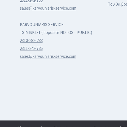
2311-242-786
Που θα βρ
sales@karvouniaris-service.com
KARVOUNIARIS SERVICE
TSIMISKI 31 ( opposite NOTOS - PUBLIC)
2310-282-288
2311-242-786
sales@karvouniaris-service.com