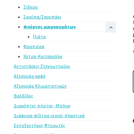
Σίδερο
Σκούπα/Σκουπάκι
Φούρνος μικροκυμάτων
Πιάτα
Φραπιέρα
Χύτρα-Κατσαρόλα
Αντιστάσεις Στεγνωτηρίου
Αξεσουάρ καφέ
Αξεσουάρ Κλιματιστικών
Βαλβίδες
Διακόπτες πόρτας -Μπλοκ
Διάφορα-φίλτρα νερού-πλαστικά
Εκτοξευτήρες Φτερωτές