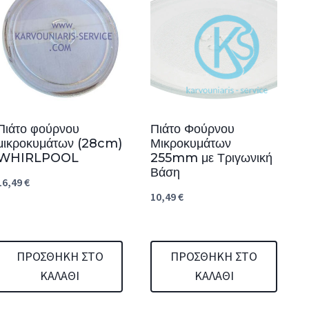
Πιάτο φούρνου
Πιάτο Φούρνου
μικροκυμάτων (28cm)
Μικροκυμάτων
WHIRLPOOL
255mm με Τριγωνική
Βάση
16,49
€
10,49
€
ΠΡΟΣΘΉΚΗ ΣΤΟ
ΠΡΟΣΘΉΚΗ ΣΤΟ
ΚΑΛΆΘΙ
ΚΑΛΆΘΙ