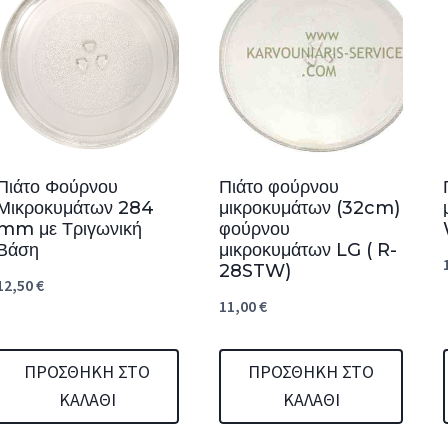
Πιάτο Φούρνου
Πιάτο φούρνου
Μικροκυμάτων 284
μικροκυμάτων (32cm)
mm με Τριγωνική
φούρνου
Βάση
μικροκυμάτων LG ( R-
28STW)
12,50
€
11,00
€
ΠΡΟΣΘΉΚΗ ΣΤΟ
ΠΡΟΣΘΉΚΗ ΣΤΟ
ΚΑΛΆΘΙ
ΚΑΛΆΘΙ