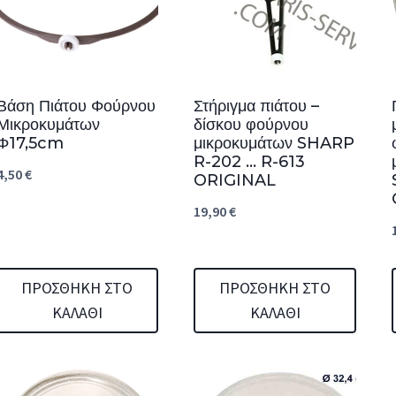
Βάση Πιάτου Φούρνου
Στήριγμα πιάτου –
Μικροκυμάτων
δίσκου φούρνου
Φ17,5cm
μικροκυμάτων SHARP
R-202 … R-613
4,50
€
ORIGINAL
19,90
€
ΠΡΟΣΘΉΚΗ ΣΤΟ
ΠΡΟΣΘΉΚΗ ΣΤΟ
ΚΑΛΆΘΙ
ΚΑΛΆΘΙ