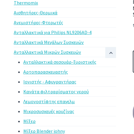
Thermomix
Αισθητήρες-Θερμικά
Ανεμιστήρες-Φτερωτές
Ανταλλακτικά για Philips NL9206AD-4
Ανταλλακτικά Μεγάλων Συσκευών
Ανταλλακτικά Μικρών Συσκευών
Ανταλλακτικά σεσουάρ-ξυριστικής
Αρτοπαρασκευαστής
Ιονιστής - Αφυγραντήρας
Κανάτα φιλτραρίσματος νερού
Λεμονοστίφτης επαγελμ
Μικροσυσκευές κουζίνας
Μίξερ
Μίξερ Blender johny