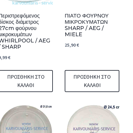
Περιστρεφόμενος
ΠΙΑΤΟ ΦΟΥΡΝΟΥ
δίσκος διάμετρος
ΜΙΚΡΟΚΥΜΑΤΩΝ
27cm φούρνου
SHARP / AEG /
μικροκυμάτων
MIELE
WHIRLPOOL / AEG
25,90
€
/ SHARP
9,99
€
ΠΡΟΣΘΉΚΗ ΣΤΟ
ΠΡΟΣΘΉΚΗ ΣΤΟ
ΚΑΛΆΘΙ
ΚΑΛΆΘΙ