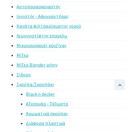
Αρτοπαρασκευαστής
Ιονιστής - Αφυγραντήρας
Κανάτα φιλτραρίσματος νερού
Λεμονοστίφτης επαγελμ
Μικροσυσκευές κουζίνας
Μίξερ
Μίξερ Blender johny
Σίδερο
Σκούπα/Σκουπάκι
Black n decker
Αξεσουάρ - Πέλματα
Αρωματικά σκούπας
Διάφορα πλαστικά