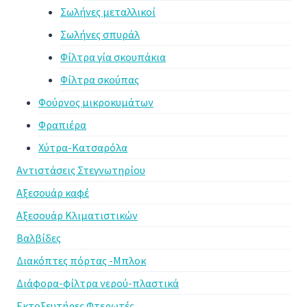
Σωλήνες μεταλλικοί
Σωλήνες σπυράλ
Φίλτρα γία σκουπάκια
Φίλτρα σκούπας
Φούρνος μικροκυμάτων
Φραπιέρα
Χύτρα-Κατσαρόλα
Αντιστάσεις Στεγνωτηρίου
Αξεσουάρ καφέ
Αξεσουάρ Κλιματιστικών
Βαλβίδες
Διακόπτες πόρτας -Μπλοκ
Διάφορα-φίλτρα νερού-πλαστικά
Εκτοξευτήρες Φτερωτές