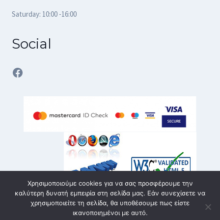
Saturday: 10:00 -16:00
Social
Facebook
Χρησιμοποιούμε cookies για να σας προσφέρουμε την
καλύτερη δυνατή εμπειρία στη σελίδα μας. Εάν συνεχίσετε να
χρησιμοποιείτε τη σελίδα, θα υποθέσουμε πως είστε
ικανοποιημένοι με αυτό.
© 2026 karvouniaris - service | All rights reserved | Κατασκευή