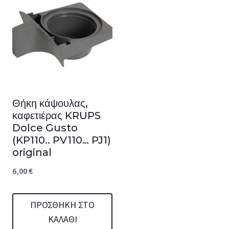
Θήκη κάψουλας,
καφετιέρας KRUPS
Dolce Gusto
(KP110.. PV110… PJ1)
original
6,00
€
ΠΡΟΣΘΉΚΗ ΣΤΟ
ΚΑΛΆΘΙ