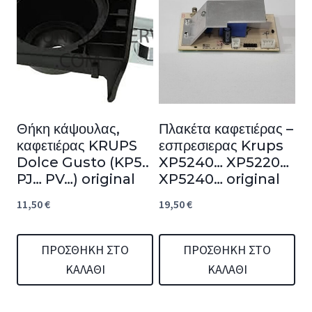
Θήκη κάψουλας,
Πλακέτα καφετιέρας –
καφετιέρας KRUPS
εσπρεσιερας Krups
Dolce Gusto (KP5..
XP5240… XP5220…
PJ… PV…) original
XP5240… original
11,50
€
19,50
€
ΠΡΟΣΘΉΚΗ ΣΤΟ
ΠΡΟΣΘΉΚΗ ΣΤΟ
ΚΑΛΆΘΙ
ΚΑΛΆΘΙ