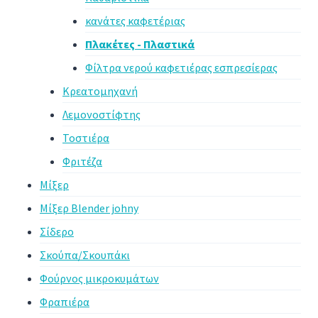
κανάτες καφετέριας
Πλακέτες - Πλαστικά
Φίλτρα νερού καφετιέρας εσπρεσίερας
Κρεατομηχανή
Λεμονοστίφτης
Τοστιέρα
Φριτέζα
Μίξερ
Μίξερ Blender johny
Σίδερο
Σκούπα/Σκουπάκι
Φούρνος μικροκυμάτων
Φραπιέρα