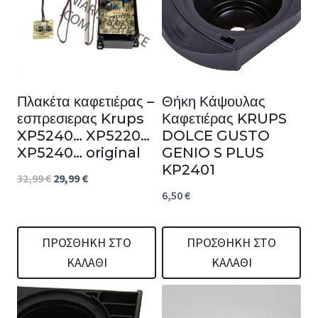
Πλακέτα καφετιέρας –
Θήκη Κάψουλας
εσπρεσιερας Krups
Καφετιέρας KRUPS
XP5240… XP5220…
DOLCE GUSTO
XP5240… original
GENIO S PLUS
KP2401
Original
Η
32,99
€
29,99
€
6,50
€
price
τρέχουσα
was:
τιμή
ΠΡΟΣΘΉΚΗ ΣΤΟ
ΠΡΟΣΘΉΚΗ ΣΤΟ
32,99 €.
είναι:
ΚΑΛΆΘΙ
ΚΑΛΆΘΙ
29,99 €.