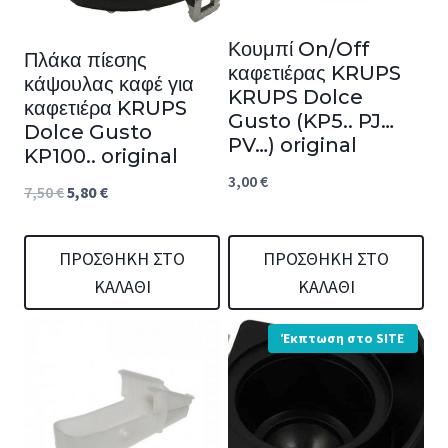
Κουμπί On/Off
Πλάκα πίεσης
καφετιέρας KRUPS
κάψουλας καφέ για
KRUPS Dolce
καφετιέρα KRUPS
Gusto (KP5.. PJ…
Dolce Gusto
PV…) original
KP100.. original
3,00
€
Original
Η
7,50
€
5,80
€
price
τρέχουσα
was:
τιμή
ΠΡΟΣΘΉΚΗ ΣΤΟ
ΠΡΟΣΘΉΚΗ ΣΤΟ
ΚΑΛΆΘΙ
ΚΑΛΆΘΙ
7,50 €.
είναι:
5,80 €.
Έκπτωση στο SITE