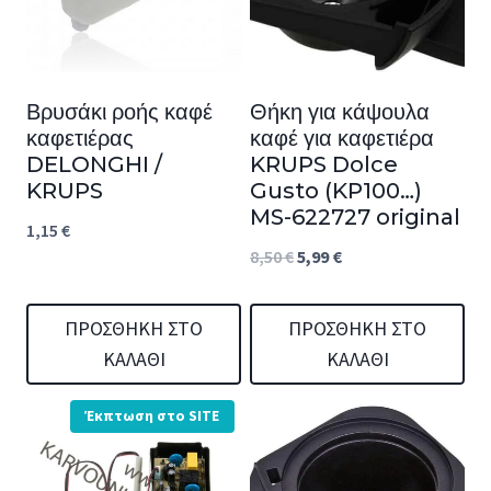
Βρυσάκι ροής καφέ
Θήκη για κάψουλα
καφετιέρας
καφέ για καφετιέρα
DELONGHI /
KRUPS Dolce
KRUPS
Gusto (KP100…)
MS-622727 original
1,15
€
Original
Η
8,50
€
5,99
€
price
τρέχουσα
was:
τιμή
ΠΡΟΣΘΉΚΗ ΣΤΟ
ΠΡΟΣΘΉΚΗ ΣΤΟ
ΚΑΛΆΘΙ
ΚΑΛΆΘΙ
8,50 €.
είναι:
5,99 €.
Έκπτωση στο SITE