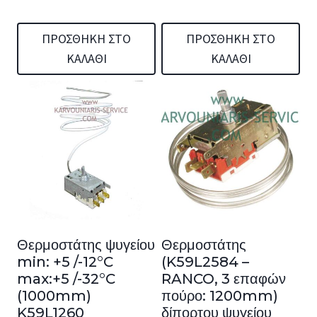
ΠΡΟΣΘΉΚΗ ΣΤΟ
ΠΡΟΣΘΉΚΗ ΣΤΟ
ΚΑΛΆΘΙ
ΚΑΛΆΘΙ
Θερμοστάτης ψυγείου
Θερμοστάτης
min: +5 /-12°C
(K59L2584 –
max:+5 /-32°C
RANCO, 3 επαφών
(1000mm)
πούρο: 1200mm)
K59L1260
δίπορτου ψυγείου