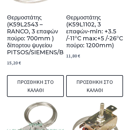
Θερμοστάτης
Θερμοστάτης
(K59L2543 –
(K59L1102, 3
RANCO, 3 επαφών
επαφών-min: +3.5
πούρο: 700mm )
/-11°C max:+5 /-26°C
δίπορτου ψυγείου
πούρο: 1200mm)
PITSOS/SIEMENS/BOSCH
11,80
€
15,20
€
ΠΡΟΣΘΉΚΗ ΣΤΟ
ΠΡΟΣΘΉΚΗ ΣΤΟ
ΚΑΛΆΘΙ
ΚΑΛΆΘΙ