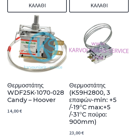
ΚΑΛΆΘΙ
ΚΑΛΆΘΙ
Θερμοστάτης
Θερμοστάτης
WDF25K-1070-028
(K59H2800, 3
Candy – Hoover
επαφών-min: +5
/-19°C max:+5
14,00
€
/-31°C πούρο:
900mm)
23,00
€