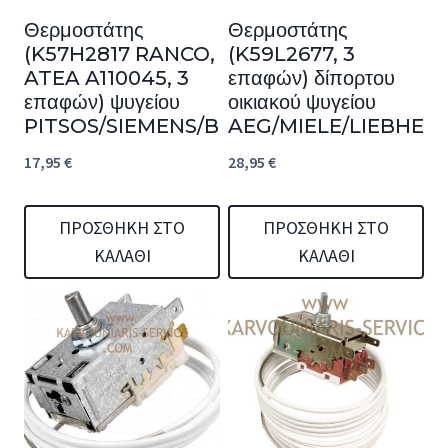
Θερμοστάτης
Θερμοστάτης
(K57H2817 RANCO,
(K59L2677, 3
ATEA A110045, 3
επαφών) δίπορτου
επαφών) ψυγείου
οικιακού ψυγείου
PITSOS/SIEMENS/BOSCH
AEG/MIELE/LIEBHER
17,95
€
28,95
€
ΠΡΟΣΘΉΚΗ ΣΤΟ
ΠΡΟΣΘΉΚΗ ΣΤΟ
ΚΑΛΆΘΙ
ΚΑΛΆΘΙ