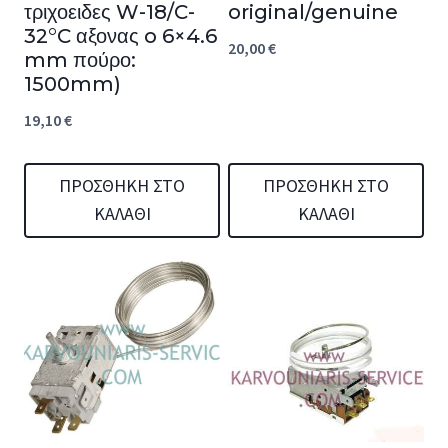
τριχοειδες W-18/C-
original/genuine
32°C αξονας o 6×4.6
20,00
€
mm πούρο:
1500mm)
19,10
€
ΠΡΟΣΘΉΚΗ ΣΤΟ
ΠΡΟΣΘΉΚΗ ΣΤΟ
ΚΑΛΆΘΙ
ΚΑΛΆΘΙ