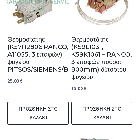
Θερμοστάτης
Θερμοστάτης
(K57H2806 RANCO,
(K59L1031,
A11055, 3 επαφών)
K59K1061 – RANCO,
ψυγείου
3 επαφών πούρο:
PITSOS/SIEMENS/BOSCH
800mm) δίπορτου
ψυγείου
25,00
€
15,00
€
ΠΡΟΣΘΉΚΗ ΣΤΟ
ΠΡΟΣΘΉΚΗ ΣΤΟ
ΚΑΛΆΘΙ
ΚΑΛΆΘΙ