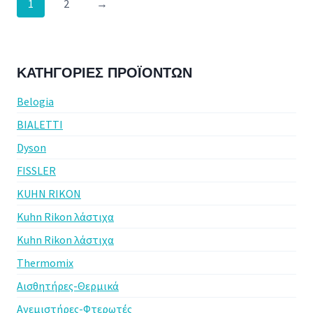
1
2
→
ΚΑΤΗΓΟΡΊΕΣ ΠΡΟΪΌΝΤΩΝ
Belogia
BIALETTI
Dyson
FISSLER
KUHN RIKON
Kuhn Rikon λάστιχα
Kuhn Rikon λάστιχα
Thermomix
Αισθητήρες-Θερμικά
Ανεμιστήρες-Φτερωτές