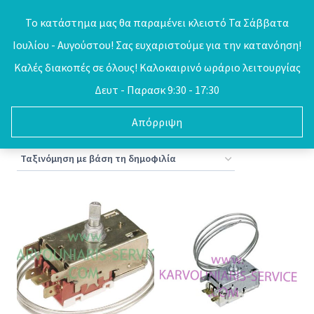
Skip
Το κατάστημα μας θα παραμένει κλειστό Τα Σάββατα
to
Ιουλίου - Αυγούστου! Σας ευχαριστούμε για την κατανόηση!
0
content
Καλές διακοπές σε όλους! Καλοκαιρινό ωράριο λειτουργίας
Δευτ - Παρασκ 9:30 - 17:30
Απόρριψη
Sorted
Βλέπετε 1–16 από 17 αποτελέσματα
by
popularity