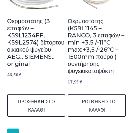
Θερμοστάτης (3
Θερμοστάτης
επαφών –
(K59L1145 –
K59L1234FF,
RANCO, 3 επαφών –
K59L2574) δίπορτου
min +3,5 /-11°C
οικιακού ψυγείου
max:+3,5 /-26°C –
AEG.. SIEMENS..
1500mm πούρο )
original
συντήρησης
ψυγειοκαταψύκτη
46,50
€
17,95
€
ΠΡΟΣΘΉΚΗ ΣΤΟ
ΠΡΟΣΘΉΚΗ ΣΤΟ
ΚΑΛΆΘΙ
ΚΑΛΆΘΙ