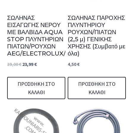
ΣΩΛΗΝΑΣ
ΣΩΛΗΝΑΣ ΠΑΡΟΧΗΣ
ΕΙΣΑΓΩΓΗΣ ΝΕΡΟΥ
ΠΛΥΝΤΗΡΙΟΥ
ΜΕ ΒΑΛΒΙΔΑ AQUA
ΡΟΥΧΩΝ/ΠΙΑΤΩΝ
STOP ΠΛΥΝΤΗΡΙΩΝ
(2,5 μ) ΓΕΝΙΚΗΣ
ΠΙΑΤΩΝ/ΡΟΥΧΩΝ
ΧΡΗΣΗΣ (Συμβατό με
AEG/ELECTROLUX/ZANUSSI
όλα)
Original
Η
39,00
€
23,99
€
4,50
€
price
τρέχουσα
was:
τιμή
ΠΡΟΣΘΉΚΗ ΣΤΟ
ΠΡΟΣΘΉΚΗ ΣΤΟ
ΚΑΛΆΘΙ
ΚΑΛΆΘΙ
39,00 €.
είναι:
23,99 €.