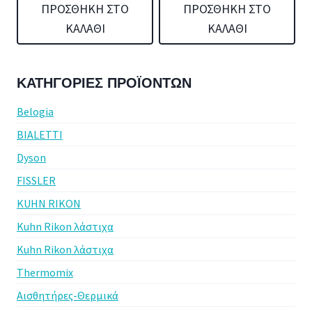
ΠΡΟΣΘΉΚΗ ΣΤΟ
ΠΡΟΣΘΉΚΗ ΣΤΟ
ΚΑΛΆΘΙ
ΚΑΛΆΘΙ
ΚΑΤΗΓΟΡΊΕΣ ΠΡΟΪΌΝΤΩΝ
Belogia
BIALETTI
Dyson
FISSLER
KUHN RIKON
Kuhn Rikon λάστιχα
Kuhn Rikon λάστιχα
Thermomix
Αισθητήρες-Θερμικά