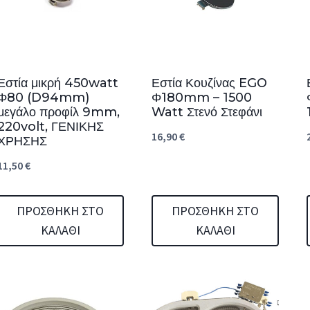
Εστία μικρή 450watt
Εστία Κουζίνας EGO
Φ80 (D94mm)
Φ180mm – 1500
μεγάλο προφίλ 9mm,
Watt Στενό Στεφάνι
220volt, ΓΕΝΙΚΗΣ
16,90
€
ΧΡΗΣΗΣ
11,50
€
ΠΡΟΣΘΉΚΗ ΣΤΟ
ΠΡΟΣΘΉΚΗ ΣΤΟ
ΚΑΛΆΘΙ
ΚΑΛΆΘΙ