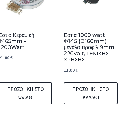
Εστία Κεραμική
Εστία 1000 watt
Φ165mm –
Φ145 (D160mm)
1200Watt
μεγάλο προφίλ 9mm,
220volt, ΓΕΝΙΚΗΣ
21,00
€
ΧΡΗΣΗΣ
11,00
€
ΠΡΟΣΘΉΚΗ ΣΤΟ
ΠΡΟΣΘΉΚΗ ΣΤΟ
ΚΑΛΆΘΙ
ΚΑΛΆΘΙ