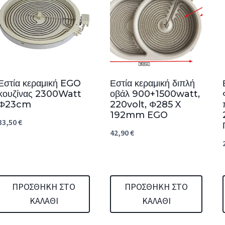
Εστία κεραμική EGO
Εστία κεραμική διπλή
κουζίνας 2300Watt
οβάλ 900+1500watt,
Φ23cm
220volt, Φ285 X
192mm EGO
33,50
€
42,90
€
ΠΡΟΣΘΉΚΗ ΣΤΟ
ΠΡΟΣΘΉΚΗ ΣΤΟ
ΚΑΛΆΘΙ
ΚΑΛΆΘΙ