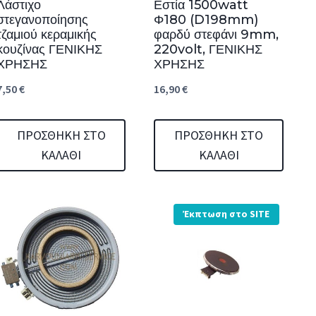
Λάστιχο
Εστία 1500watt
στεγανοποίησης
Φ180 (D198mm)
τζαμιού κεραμικής
φαρδύ στεφάνι 9mm,
κουζίνας ΓΕΝΙΚΗΣ
220volt, ΓΕΝΙΚΗΣ
ΧΡΗΣΗΣ
ΧΡΗΣΗΣ
7,50
€
16,90
€
ΠΡΟΣΘΉΚΗ ΣΤΟ
ΠΡΟΣΘΉΚΗ ΣΤΟ
ΚΑΛΆΘΙ
ΚΑΛΆΘΙ
Έκπτωση στο SITE