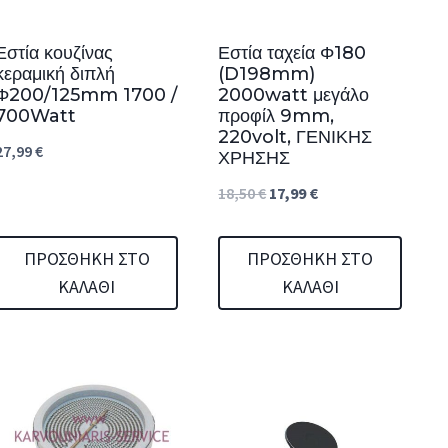
Εστία κουζίνας
Εστία ταχεία Φ180
κεραμική διπλή
(D198mm)
Φ200/125mm 1700 /
2000watt μεγάλο
700Watt
προφίλ 9mm,
220volt, ΓΕΝΙΚΗΣ
27,99
€
ΧΡΗΣΗΣ
Original
Η
18,50
€
17,99
€
price
τρέχουσα
was:
τιμή
ΠΡΟΣΘΉΚΗ ΣΤΟ
ΠΡΟΣΘΉΚΗ ΣΤΟ
ΚΑΛΆΘΙ
ΚΑΛΆΘΙ
18,50 €.
είναι:
17,99 €.