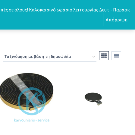
πές σε όλους! Καλοκαιρινό ωράριο λειτουργίας Δευτ - Παρασκ
0
Απόρριψη