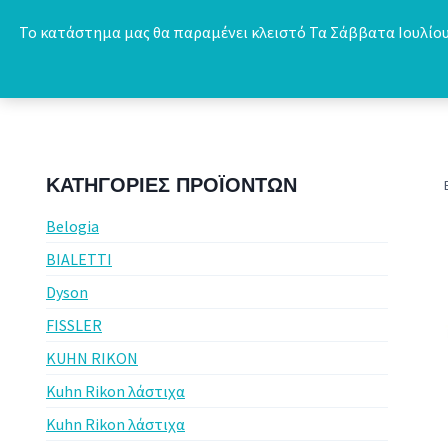
Skip
Το κατάστημα μας θα παραμένει κλειστό Τα Σάββατα Ιουλίου 
to
content
ΚΑΤΗΓΟΡΊΕΣ ΠΡΟΪΌΝΤΩΝ
Belogia
BIALETTI
Dyson
FISSLER
KUHN RIKON
Kuhn Rikon λάστιχα
Kuhn Rikon λάστιχα