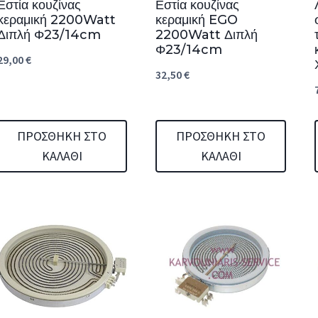
Εστία κουζίνας
Εστία κουζίνας
κεραμική 2200Watt
κεραμική EGO
Διπλή Φ23/14cm
2200Watt Διπλή
Φ23/14cm
29,00
€
32,50
€
ΠΡΟΣΘΉΚΗ ΣΤΟ
ΠΡΟΣΘΉΚΗ ΣΤΟ
ΚΑΛΆΘΙ
ΚΑΛΆΘΙ