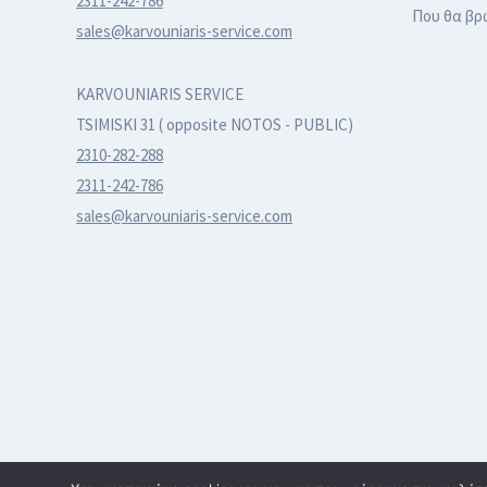
2311-242-786
Που θα βρ
sales@karvouniaris-service.com
KARVOUNIARIS SERVICE
TSIMISKI 31 ( opposite NOTOS - PUBLIC)
2310-282-288
2311-242-786
sales@karvouniaris-service.com