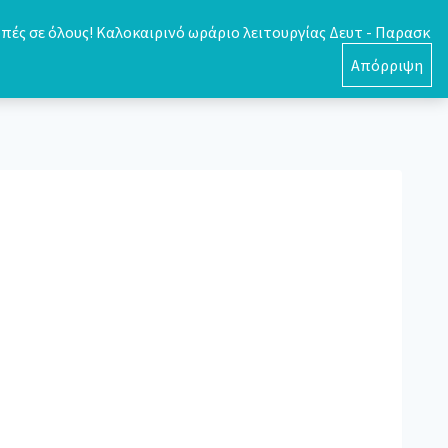
πές σε όλους! Καλοκαιρινό ωράριο λειτουργίας Δευτ - Παρασκ
0
Απόρριψη