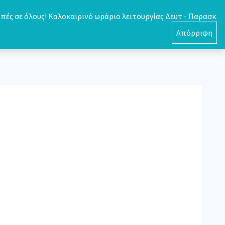
πές σε όλους! Καλοκαιρινό ωράριο λειτουργίας Δευτ - Παρασκ
0
Απόρριψη