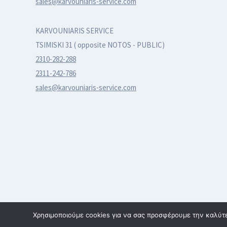
sales@karvouniaris-service.com
KARVOUNIARIS SERVICE
TSIMISKI 31 ( opposite NOTOS - PUBLIC)
2310-282-288
2311-242-786
sales@karvouniaris-service.com
Χρησιμοποιούμε cookies για να σας προσφέρουμε την καλύτερ
© 2026 karvouniaris - service | All rights reserved | Κατασκε