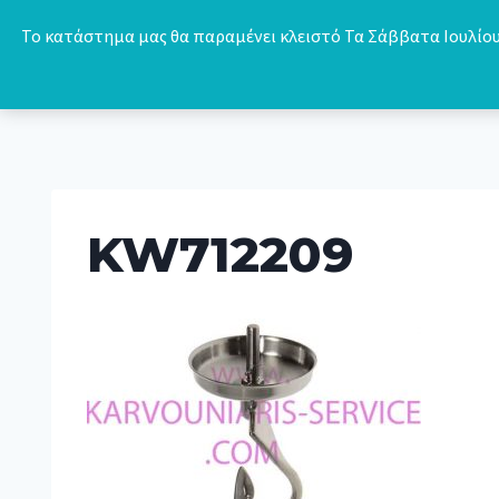
Skip
Το κατάστημα μας θα παραμένει κλειστό Τα Σάββατα Ιουλίου 
to
content
KW712209