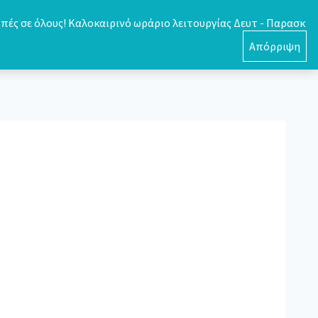
πές σε όλους! Καλοκαιρινό ωράριο λειτουργίας Δευτ - Παρασκ
0
Απόρριψη