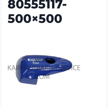
80555117-
500×500