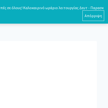
πές σε όλους! Καλοκαιρινό ωράριο λειτουργίας Δευτ - Παρασκ
0
Απόρριψη