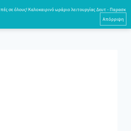
πές σε όλους! Καλοκαιρινό ωράριο λειτουργίας Δευτ - Παρασκ
0
Απόρριψη