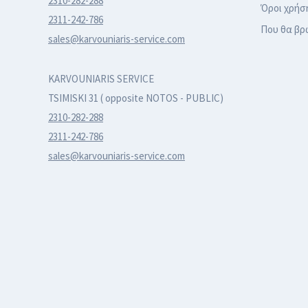
2310-282-288
Όροι χρήσ
2311-242-786
Που θα βρ
sales@karvouniaris-service.com
KARVOUNIARIS SERVICE
TSIMISKI 31 ( opposite NOTOS - PUBLIC)
2310-282-288
2311-242-786
sales@karvouniaris-service.com